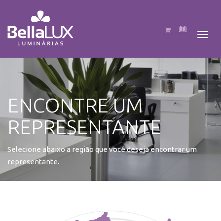
Pular
para
o
conteúdo
ENCONTRE UM
REPRESENTANTE
Selecione abaixo a região que você deseja encontrar um
representante.