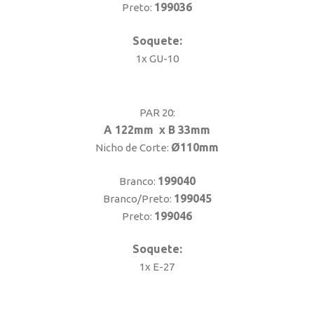
199036
Preto:
Soquete:
1x GU-10
PAR 20:
A 122mm x B 33mm
Ø110mm
Nicho de Corte:
199040
Branco:
199045
Branco/Preto:
199046
Preto:
Soquete:
1x E-27