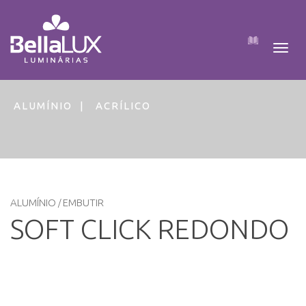
Pular
para
o
conteúdo
ALUMÍNIO
ACRÍLICO
ALUMÍNIO
EMBUTIR
/
SOFT CLICK REDONDO