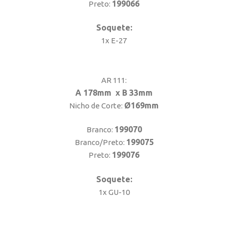
199066
Preto:
Soquete:
1x E-27
AR 111:
A 178mm x B 33mm
Ø169mm
Nicho de Corte:
199070
Branco:
199075
Branco/Preto:
199076
Preto:
Soquete:
1x GU-10